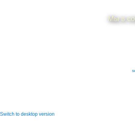
Мы в со
ИП Дунаева Елена
По всем 
Анатольевна
ИНН 505306925101
e-mail:
s
ОГРНИП
317505300027533
Switch to desktop version