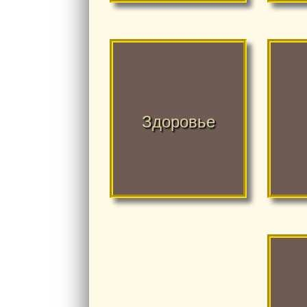
что такое здоровье
з
укрепление
пр
здоровья
Здоровье
н
самоисцеление
вз
медитации
от
оздаровления
пост