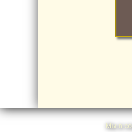
ра
н
ст
Мы в со