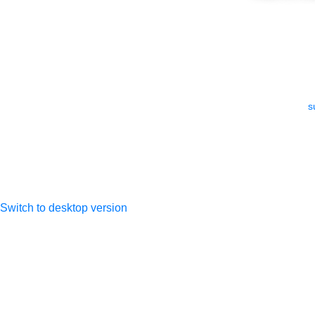
ИП Дунаева Елена
По всем 
Анатольевна
ИНН 505306925101
e-mail:
s
ОГРНИП
317505300027533
Switch to desktop version