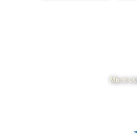
П
Мы в со
ИП Дунаева Елена
По всем 
Анатольевна
ИНН 505306925101
e-mail:
s