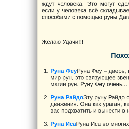
ждут человека. Это могут сде
если у человека всё складывае
способами с помощью руны Дагаз
Желаю Удачи!!!
Похо
Руна Феу
Руна Феу – дверь, 
мир рун, это связующее зв
магии рун. Руну Феу очень...
Руна Райдо
Эту руну Райдо 
движения. Она как ураган, к
вас подхватить и вынести в 
Руна Иса
Руна Иса во многих