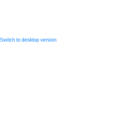
ОГРНИП
317505300027533
Switch to desktop version