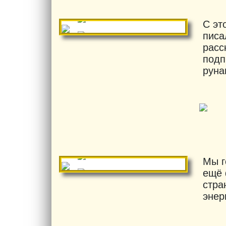
С эт
писа
расс
подп
руна
Мы г
ещё 
стра
энер