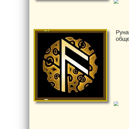
Руна
обще