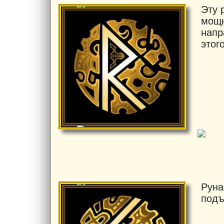
Эту 
мощн
напр
этог
Руна
подъ