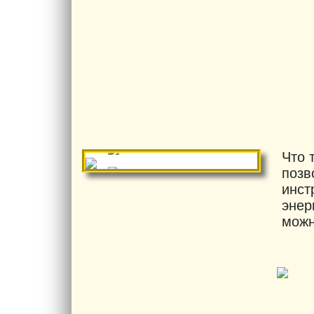
Что 
позв
инст
энер
можн