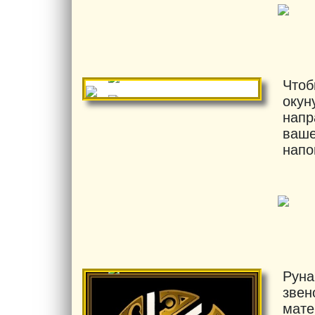
Чтоб
окун
напр
ваше
напо
Руна
звен
мате