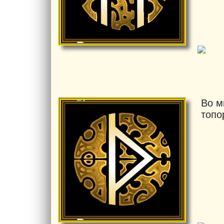
Во м
топо