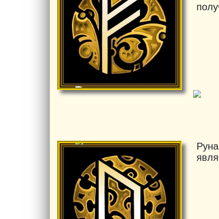
полу
Руна
явля