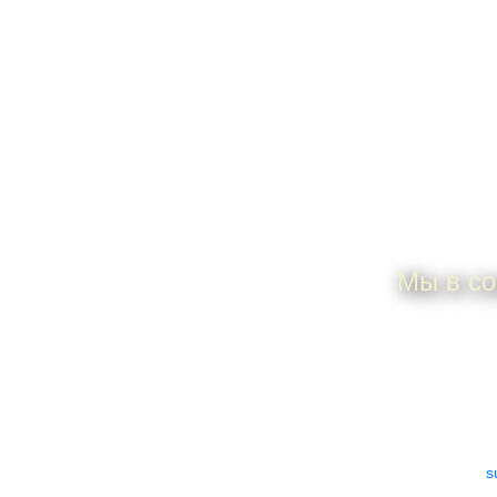
П
Мы в со
ИП Дунаева Елена
По всем 
Анатольевна
ИНН 505306925101
e-mail:
s
ОГРНИП