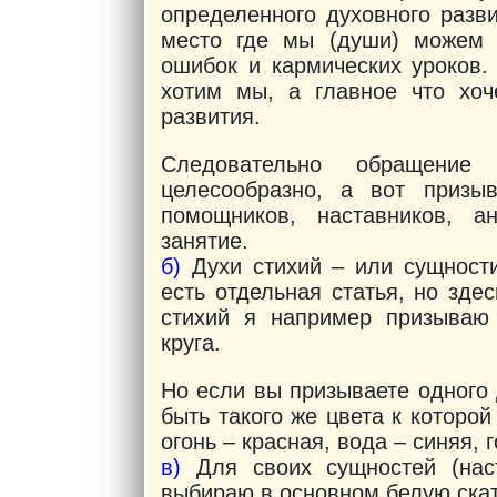
определенного духовного разв
место где мы (души) можем 
ошибок и кармических уроков.
хотим мы, а главное что хо
развития.
Следовательно обращен
целесообразно, а вот призы
помощников, наставников, а
занятие.
б)
Духи стихий – или сущности
есть отдельная статья, но зде
стихий я например призываю 
круга.
Но если вы призываете одного 
быть такого же цвета к которой
огонь – красная, вода – синяя, 
в)
Для своих сущностей (наст
выбираю в основном белую скат