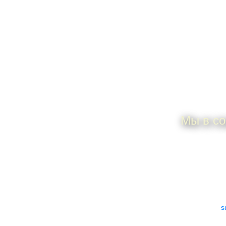
П
Мы в со
ИП Дунаева Елена
По всем 
Анатольевна
ИНН 505306925101
e-mail:
s
ОГРНИП