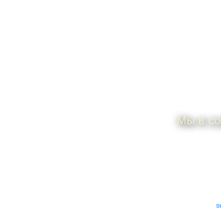
П
Мы в со
ИП Дунаева Елена
По всем 
Анатольевна
ИНН 505306925101
e-mail:
s
ОГРНИП