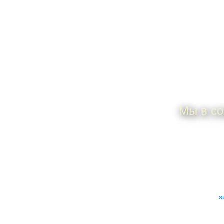
П
Мы в со
ИП Дунаева Елена
По всем 
Анатольевна
ИНН 505306925101
e-mail:
s
ОГРНИП
317505300027533