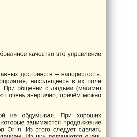
ебованное качество это управление
авных достоинств – напористость.
роприятие, находящееся в их поле
у. При общении с людьми (магами)
ают очень энергично, причём можно
рой не обдумывая. При хороших
, которые занимаются продвижение
в Огня. Из этого следует сделать
влением. Из них получаются очень