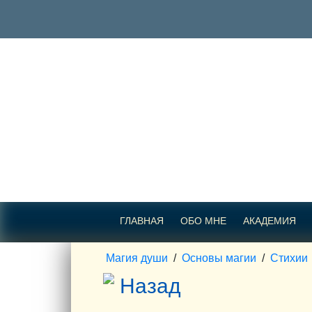
ГЛАВНАЯ
ОБО МНЕ
АКАДЕМИЯ
Магия души
/
Основы магии
/
Стихии
Назад