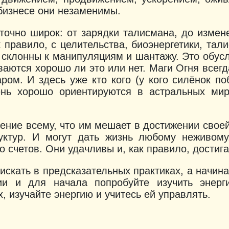
бизнесе они незаменимы.
точно широк: от зарядки талисмана, до измен
к правило, с целительства, биоэнергетики, тал
склонны к манипуляциям и шантажу. Это обусл
аются хорошо ли это или нет. Маги Огня всегд
ром. И здесь уже кто кого (у кого силёнок п
нь хорошо ориентируются в астральных мир
ние всему, что им мешает в достижении своей
уктур. И могут дать жизнь любому неживому
о счетов. Они удачливы и, как правило, достиг
скать в предсказательных практиках, а начина
гии и для начала попробуйте изучить энер
, изучайте энергию и учитесь ей управлять.