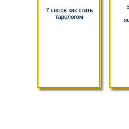
7 шагов как стать
тарологом
я
П