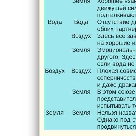
Земля
Хорошее взаи
движущей сил
подталкиваю
Вода
Вода
Отсутствие д
обоих партнё
Воздух
Здесь всё за
на хорошие и
Земля
Эмоционально
другого. Зде
если вода не
Воздух
Воздух
Плохая совме
соперничеств
и даже драка
Земля
В этом союзе
представител
испытывать т
Земля
Земля
Нельзя назва
Однако под с
продвинуться