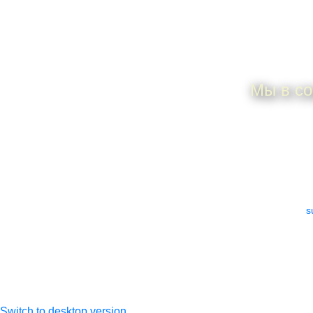
Мы в со
ИП Дунаева Елена
По всем 
Анатольевна
ИНН 505306925101
e-mail:
s
ОГРНИП
317505300027533
Switch to desktop version