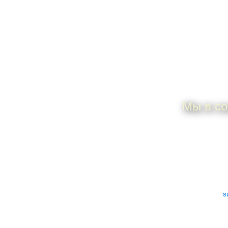
П
Мы в со
ИП Дунаева Елена
По всем 
Анатольевна
ИНН 505306925101
e-mail:
s
ОГРНИП
317505300027533