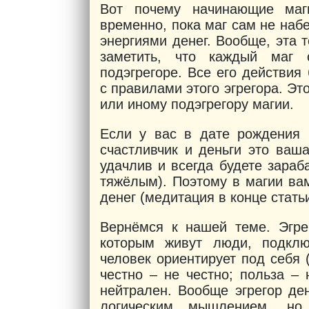
Вот почему начинающие маг
временно, пока маг сам не набе
энергиями денег. Вообще, эта т
заметить, что каждый маг 
подэгрегоре. Все его действи
с правилами этого эгрегора. Эт
или иному подэгрегору магии.
Если у вас в дате рождения 
счастливчик и деньги это ваша
удачлив и всегда будете зараб
тяжёлым). Поэтому в магии вам
денег (медитация в конце статьи
Вернёмся к нашей теме. Эгре
которым живут люди, подкл
человек ориентирует под себя
честно – не честно; польза – 
нейтрален. Вообще эгрегор де
логическим мышлением, но