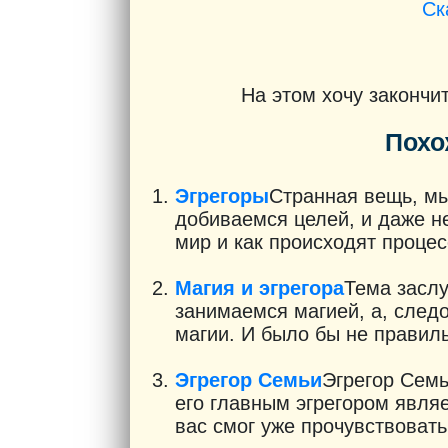
Ск
На этом хочу закончи
Похо
Эгрегоры
Странная вещь, мы
добиваемся целей, и даже н
мир и как происходят процес
Магия и эгрегора
Тема заслу
занимаемся магией, а, след
магии. И было бы не правильн
Эгрегор Семьи
Эгрегор Семь
его главным эгрегором явля
вас смог уже прочувствовать 