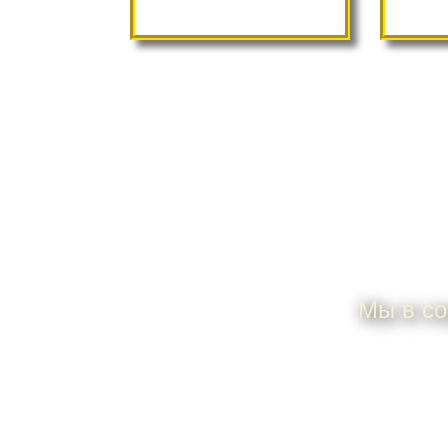
П
Мы в со
ИП Дунаева Елена
По всем 