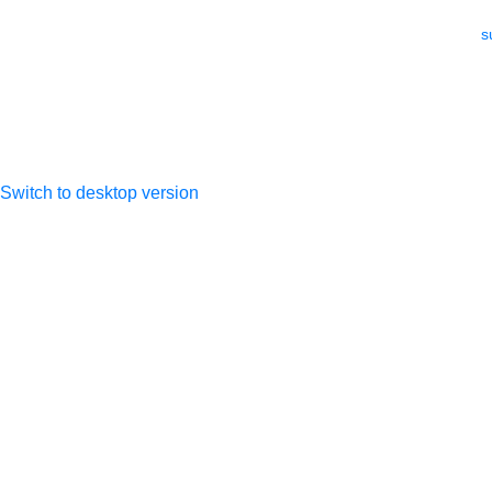
Анатольевна
ИНН 505306925101
e-mail:
s
ОГРНИП
317505300027533
Switch to desktop version