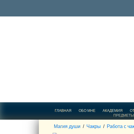
ГЛАВНАЯ
ОБО МНЕ
АКАДЕМИЯ
О
ПРЕДМЕТЫ
Магия души
/
Чакры
/
Работа с ча