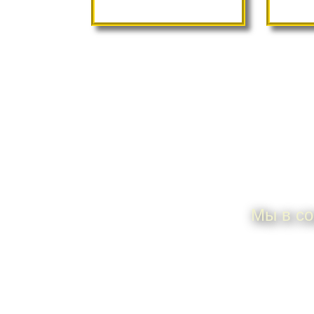
П
Мы в со
ИП Дунаева Елена
По всем 