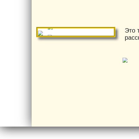
Это 
расс