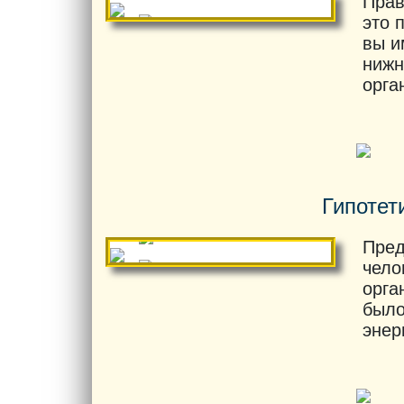
Прав
это 
вы и
нижн
орга
Гипотет
Пред
чело
орга
было
энер