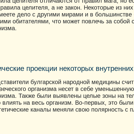
ила целителя отличаются от правил мага, но ест
правила целителя, а не закон. Некоторые из ни
меете дело с другими мирами и в большинстве
ими обитателями, что может повлечь за собой 
низма.
ические проекции некоторых внутренних
ставители булгарской народной медицины счита
веческого организма несет в себе уменьшенную
низма. Также были выявлены целые зоны на тел
 влиять на весь организм. Во-первых, это были к
гетические каналы меняли свою полярность с п