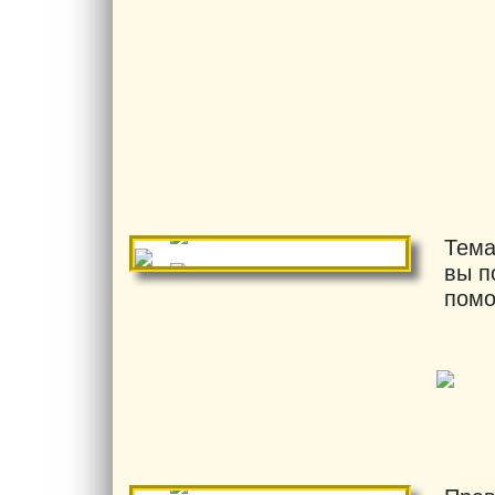
Тема
вы п
помо